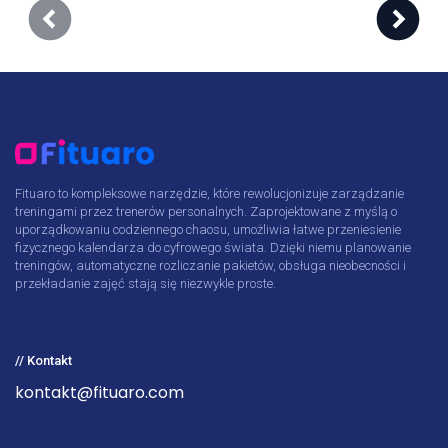
Fituaro to kompleksowe narzędzie, które rewolucjonizuje zarządzanie
treningami przez trenerów personalnych. Zaprojektowane z myślą o
uporządkowaniu codziennego chaosu, umożliwia łatwe przeniesienie
fizycznego kalendarza do cyfrowego świata. Dzięki niemu planowanie
treningów, automatyczne rozliczanie pakietów, obsługa nieobecności i
przekładanie zajęć stają się niezwykle proste.
// Kontakt
kontakt@fituaro.com