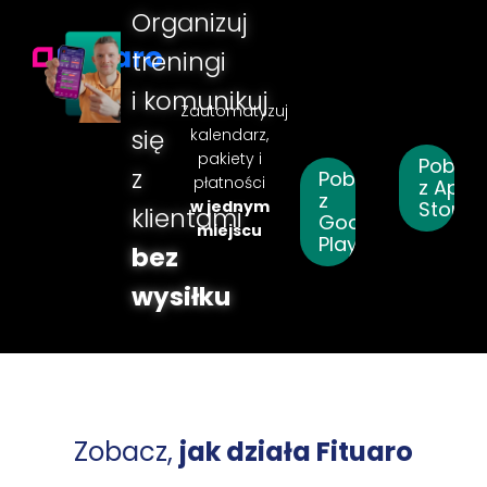
Organizuj
treningi
i
komunikuj
Zautomatyzuj
się
kalendarz,
pakiety i
Pobier
z
Pobierz
płatności
z App
z
w jednym
Store
klientami
Google
miejscu
Play
bez
wysiłku
Zobacz,
jak działa Fituaro